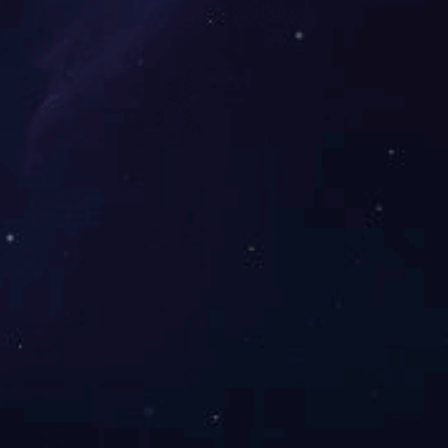
夏鹃路道路工程
芙蓉生态新城二号安