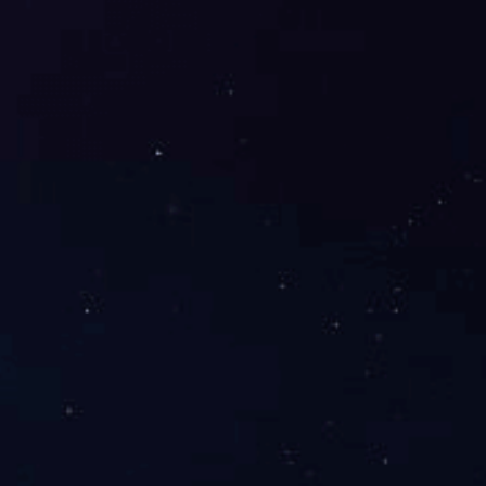
置小区
车站南路（劳动路-桔园立交桥）