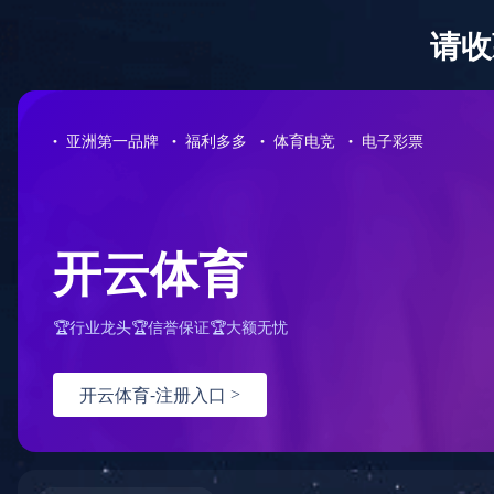
0731-85221278
半岛平台-半岛(中国)一站式服务平台
公司概况
免费咨询热线
您的位置：
首页
>
服务案例
>
招标代理案例
>
详情