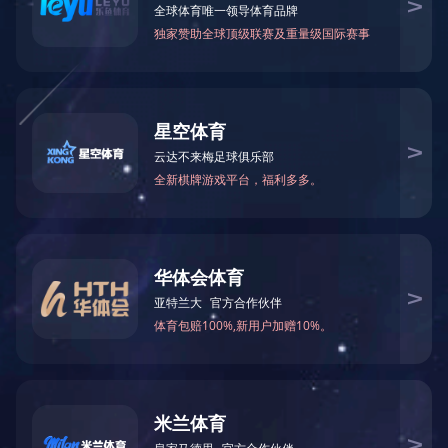
上一页
1
...
3
4
5
6
7
...
9
下一页
快捷导航
关键词
半岛平台-半岛(中国)一站式服务平台
0731-85221278
0731-85226831
工程咨询
网站首页
公司概况
招标代理
荣誉资质
企业动态
半岛平台-半岛(中国)一站式服务平台
业务范围
服务案例
人才招聘
湖南省长沙市岳麓区潇湘南路一段208号柏宁地王广场北栋5F
版权所有：半岛平台-半岛(中国)一站式服务平台
备案号：
湘ICP备
2024042548号-1
技术支持：
竞网智赢
蜂巢2.0
营业执照查询